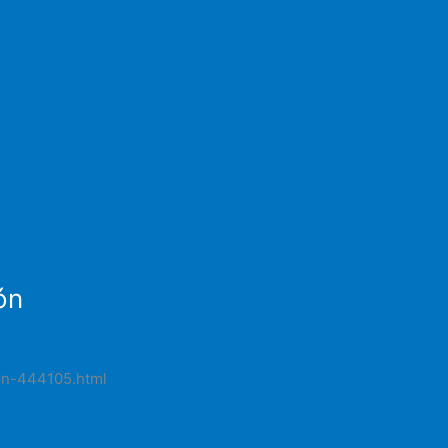
ón
ion-444105.html