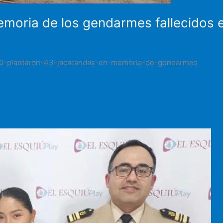
moria de los gendarmes fallecidos e
0-0-plantaron-43-jacarandas-en-memoria-de-gendarmes