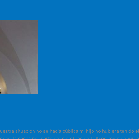
stra situación no se hacía pública mi hijo no hubiera tenido el 
rosas llamadas por parte de miembros de la Asociación de Subo