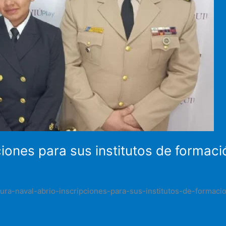
ciones para sus institutos de formaci
ura-naval-abrio-inscripciones-para-sus-institutos-de-formac