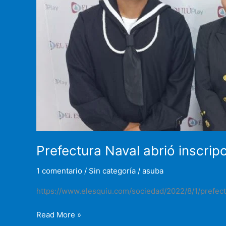
34
Prefectura Naval abrió inscrip
1 comentario
/
Sin categoría
/
asuba
https://www.elesquiu.com/sociedad/2022/8/1/prefect
Prefectura
Read More »