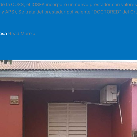
es de la OOSS, el IOSFA incorporó un nuevo prestador con valor
y APS), Se trata del prestador polivalente “DOCTORED” del Gru
mosa
Read More »