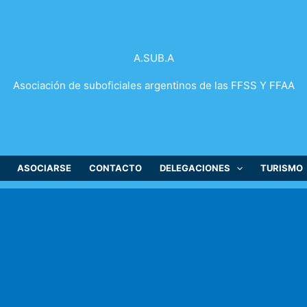
A.SUB.A
Asociación de suboficiales argentinos de las FFSS Y FFAA
ASOCIARSE
CONTACTO
DELEGACIONES
TURISMO