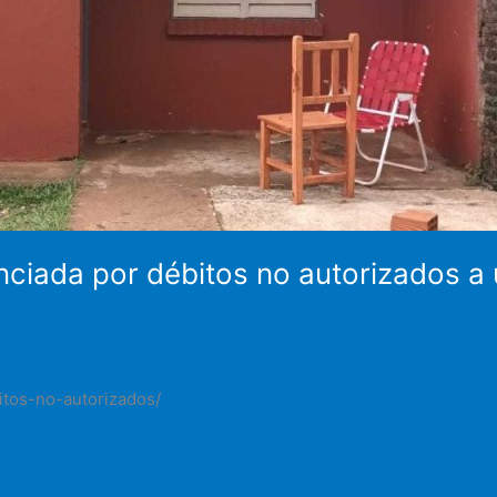
nciada por débitos no autorizados a
itos-no-autorizados/