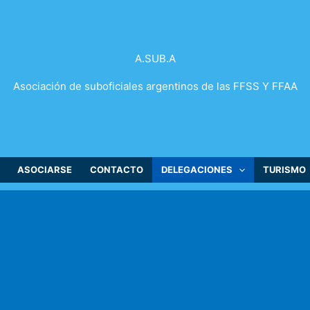
A.SUB.A
Asociación de suboficiales argentinos de las FFSS Y FFAA
ASOCIARSE
CONTACTO
DELEGACIONES
TURISMO