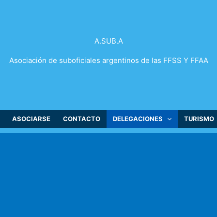
A.SUB.A
Asociación de suboficiales argentinos de las FFSS Y FFAA
ASOCIARSE
CONTACTO
DELEGACIONES
TURISMO