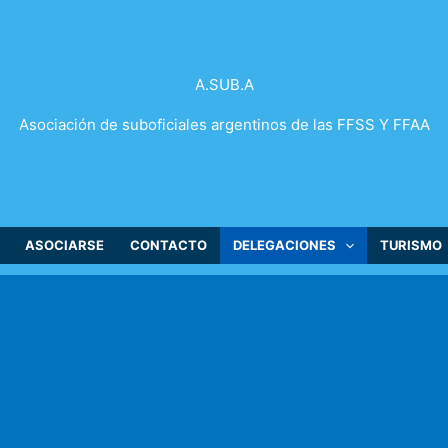
A.SUB.A
Asociación de suboficiales argentinos de las FFSS Y FFAA
ASOCIARSE
CONTACTO
DELEGACIONES
TURISMO